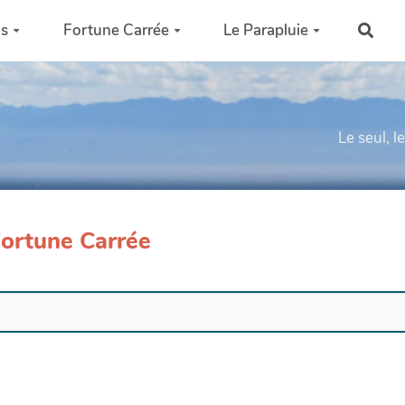
ns
Fortune Carrée
Le Parapluie
Rech
Le seul, l
Fortune Carrée