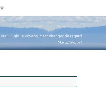
ercher
e vrai, l'unique voyage, c'est changer de regard
Marcel Proust