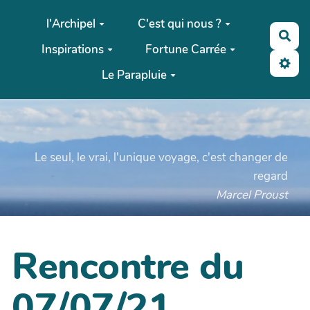
Aller au contenu principal
l'Archipel
C'est qui nous ?
Rec
Inspirations
Fortune Carrée
Le Parapluie
Le seul, le vrai, l'unique voyage, c'est changer de
regard
Marcel Proust
Rencontre du
07/07/21