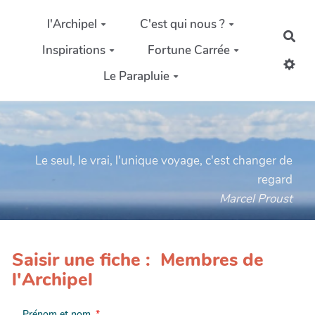
Aller au contenu principal
l'Archipel
C'est qui nous ?
Rec
Inspirations
Fortune Carrée
Le Parapluie
Le seul, le vrai, l'unique voyage, c'est changer de
regard
Marcel Proust
Saisir une fiche : Membres de
l'Archipel
Prénom et nom