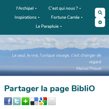
Aller au contenu principal
l'Archipel
C'est qui nous ?
Rec
Inspirations
Fortune Carrée
Le Parapluie
Le seul, le vrai, l'unique voyage, c'est changer de
regard
Marcel Proust
Partager la page BibliO