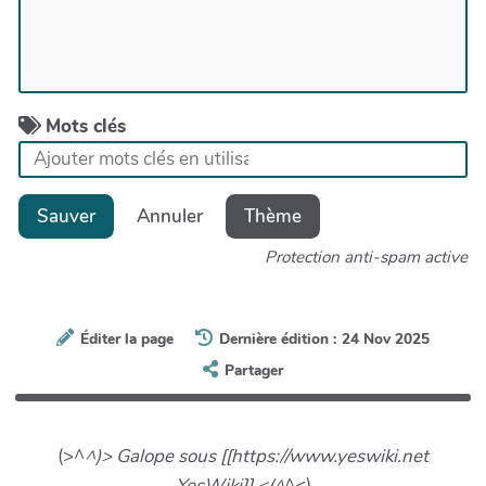
Mots clés
Sauver
Annuler
Thème
Protection anti-spam active
Éditer la page
Dernière édition : 24 Nov 2025
Partager
(>^
^)> Galope sous [[https://www.yeswiki.net
YesWiki]] <(^
^<)