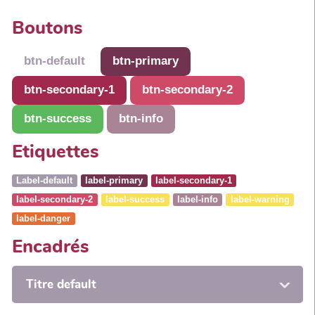
Boutons
btn-default
btn-primary
btn-secondary-1
btn-secondary-2
btn-success
btn-info
Etiquettes
Label-default
label-primary
label-secondary-1
label-secondary-2
label-success
label-info
label-warning
label-danger
Encadrés
Titre default