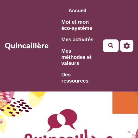
Aller au contenu principal
Accueil
Moi et mon
éco-système
Mes activités
Quincaillère
Mes
méthodes et
valeurs
Des
ressources