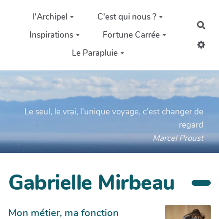
Aller au contenu principal
l'Archipel
C'est qui nous ?
Rec
Inspirations
Fortune Carrée
Le Parapluie
Le seul, le vrai, l'unique voyage, c'est changer de
regard
Marcel Proust
Gabrielle Mirbeau
Mon métier, ma fonction