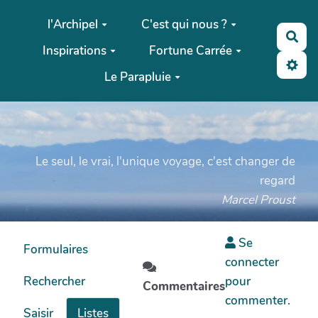
Aller au contenu principal
l'Archipel
C'est qui nous ?
Rec
Inspirations
Fortune Carrée
Le Parapluie
Le seul, le vrai, l'unique voyage, c'est changer de
regard
Marcel Proust
Se
Formulaires
connecter
Rechercher
pour
Commentaires
commenter.
Saisir
Listes