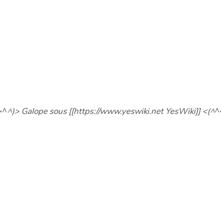
>^
^)> Galope sous [[https://www.yeswiki.net YesWiki]] <(^
^