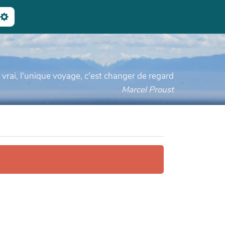
ercher
e vrai, l'unique voyage, c'est changer de regard
Marcel Proust