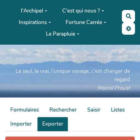
Aller au contenu principal
l'Archipel
C'est qui nous ?
Rec
Inspirations
Fortune Carrée
Le Parapluie
Le seul, le vrai, l'unique voyage, c'est changer de
regard
Marcel Proust
Formulaires
Rechercher
Saisir
Listes
Importer
Exporter