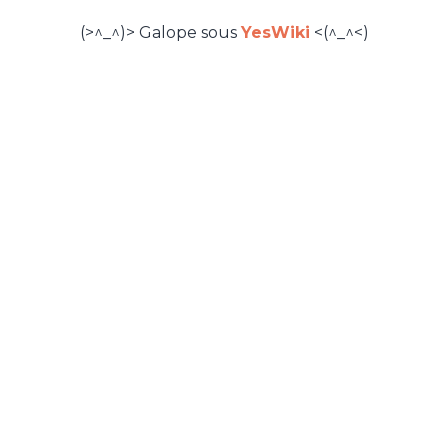
(>^_^)> Galope sous
YesWiki
<(^_^<)