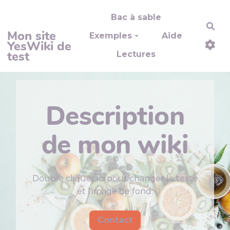
Aller au contenu principal
Bac à sable
Rec
Mon site
Exemples
Aide
YesWiki de
test
Lectures
Description
de mon wiki
Double cliquer ici pour changer le texte
et l'image de fond.
Contact