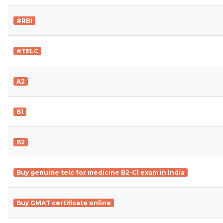
#RBI
#TELC
A2
B1
B2
Buy genuine telc for medicine B2-C1 exam in India
Buy GMAT certificate online