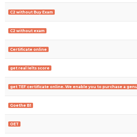
C2 without Buy Exam
C2 without exam
Certificate online
get real Ielts score
get TEF certificate online. We enable you to purchase a genu
Goethe B1
OET