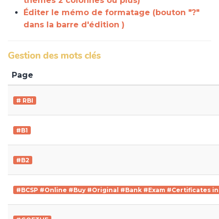
thèmes 2 colonnes ou plus)
Éditer le mémo de formatage (bouton "?"
dans la barre d'édition )
Gestion des mots clés
Page
# RBI
#B1
#B2
#BCSP #Online #Buy #Original #Bank #Exam #Certificates in 