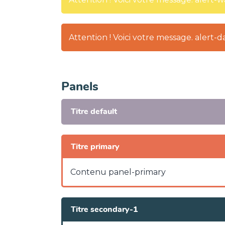
Attention ! Voici votre message. alert-
Panels
Titre default
Titre primary
Contenu panel-primary
Titre secondary-1