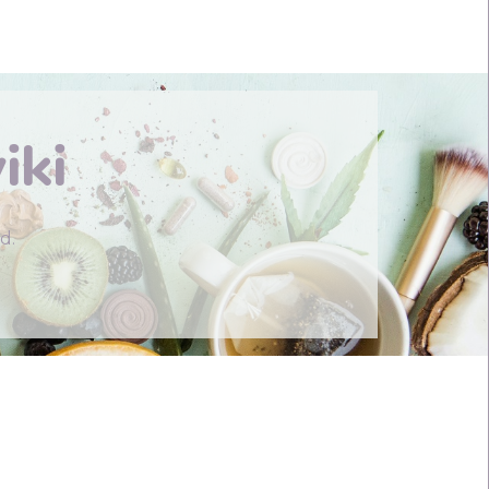
er
iki
d.