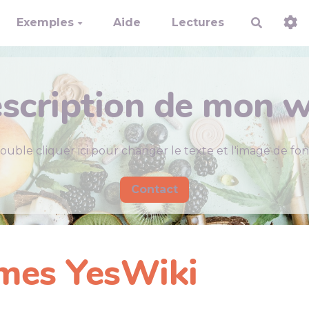
Exemples
Aide
Lectures
Recherch
scription de mon w
ouble cliquer ici pour changer le texte et l'image de fon
Contact
èmes YesWiki