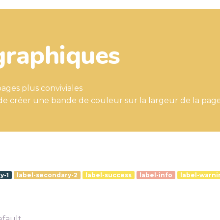
raphiques
ages plus conviviales
e créer une bande de couleur sur la largeur de la page 
y-1
label-secondary-2
label-success
label-info
label-warni
efault