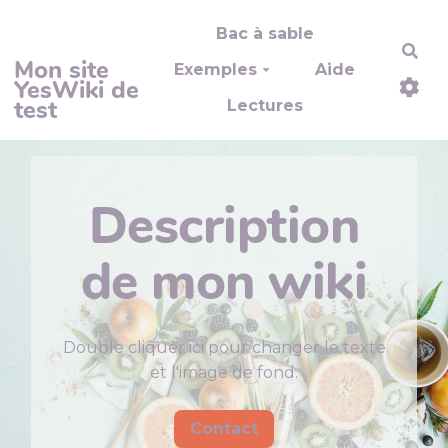
Aller au contenu principal
Bac à sable
Rec
Mon site
Exemples
Aide
YesWiki de
test
Lectures
Description
de mon wiki
Double cliquer ici pour changer le texte
et l'image de fond.
Contact