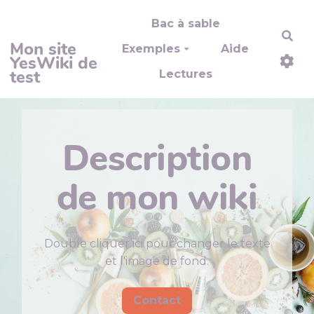
Aller au contenu principal
Bac à sable
Rec
Mon site
Exemples
Aide
YesWiki de
test
Lectures
Description
de mon wiki
Double cliquer ici pour changer le texte
et l'image de fond.
Contact