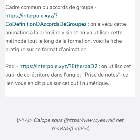
(>^
^)> Galope sous [[https://www.yeswiki.net
YesWiki]] <(^
^<)