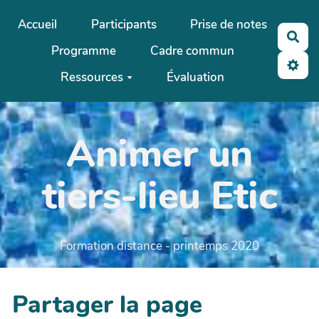
Aller au contenu principal
Accueil
Participants
Prise de notes
Rec
Programme
Cadre commun
Ressources
Évaluation
Animer un
tiers-lieu Etic
Formation distance - printemps 2020
Partager la page