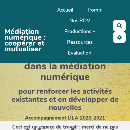
Aller au contenu principal
Accueil
Trombi
Nos RDV
Rec
Médiation
Productions
numérique :
coopérer et
Ressources
mutualiser
Coopérer et mutualiser
Évaluation
dans la médiation
numérique
pour renforcer les activités
existantes et en développer de
nouvelles
Accompagnement DLA 2020-2021
Ceci est un espace de travail : merci de ne pas