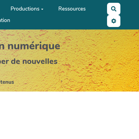
Productions
Ressources
Recherch
ation
on numérique
per de nouvelles
ntenus