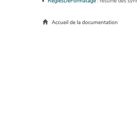
ReglesDeFormatage
: résumé des synt
Accueil de la documentation