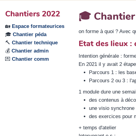
Chantiers 2022
🎓 Chantier
🏡
Espace formateurices
on forme à quoi ? Avec q
🎓
Chantier péda
Etat des lieux 
🔨
Chantier technique
💰
Chantier admin
Intention générale : form
💌
Chantier comm
En 2021 il y avait 2 étape
Parcours 1 : les bas
Parcours 2 ou 3 : l
1 module dure une semain
des contenus à décou
une visio synchrone 
des exercices pour m
+ temps d'atelier
Intervenant.e.s :