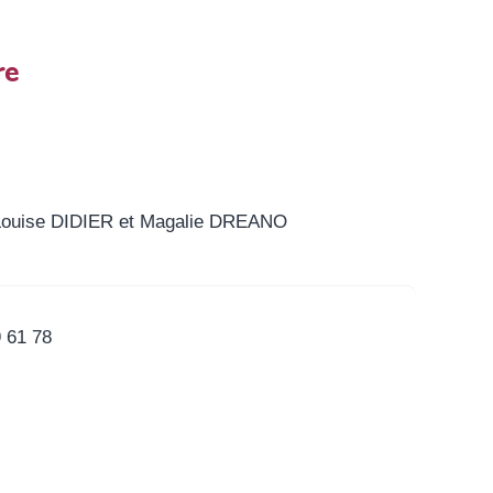
re
 : Louise DIDIER et Magalie DREANO
 61 78