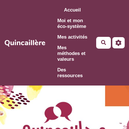
Aller au contenu principal
Accueil
Moi et mon
éco-système
Mes activités
Quincaillère
Mes
méthodes et
valeurs
Des
ressources