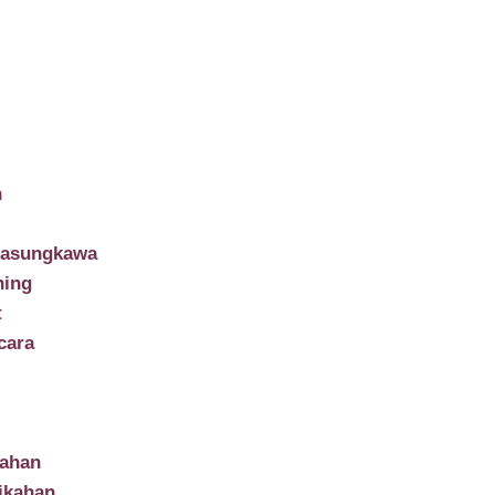
n
lasungkawa
ning
t
cara
ahan
ikahan