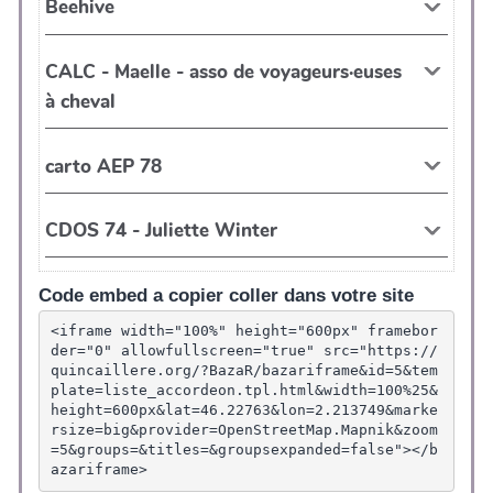
Code embed a copier coller dans votre site
<iframe width="100%" height="600px" framebor
der="0" allowfullscreen="true" src="https://
quincaillere.org/?BazaR/bazariframe&id=5&tem
plate=liste_accordeon.tpl.html&width=100%25&
height=600px&lat=46.22763&lon=2.213749&marke
rsize=big&provider=OpenStreetMap.Mapnik&zoom
=5&groups=&titles=&groupsexpanded=false"></b
azariframe>