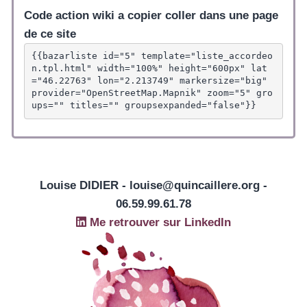
Code action wiki a copier coller dans une page
de ce site
{{bazarliste id="5" template="liste_accordeo
n.tpl.html" width="100%" height="600px" lat
="46.22763" lon="2.213749" markersize="big" 
provider="OpenStreetMap.Mapnik" zoom="5" gro
ups="" titles="" groupsexpanded="false"}}
Louise DIDIER - louise@quincaillere.org -
06.59.99.61.78
Me retrouver sur LinkedIn