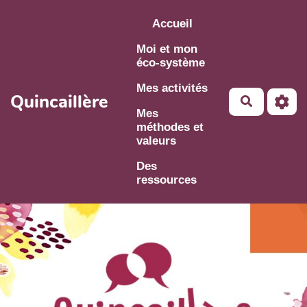
Aller au contenu principal
Accueil
Moi et mon
éco-système
Mes activités
Quincaillère
Mes
méthodes et
valeurs
Des
ressources