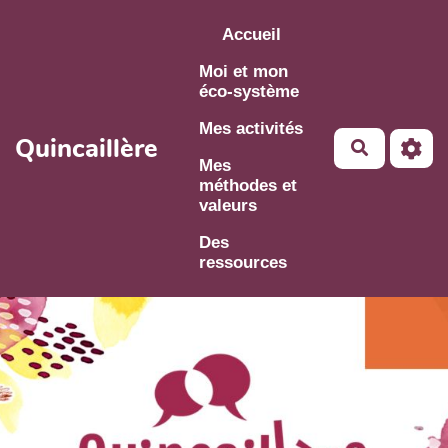
Aller au contenu principal
Accueil
Moi et mon
éco-système
Mes activités
Quincaillère
Mes
méthodes et
valeurs
Des
ressources