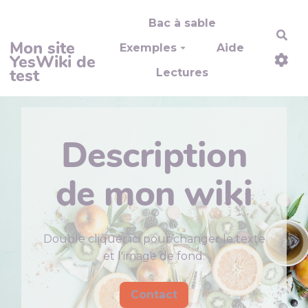
Aller au contenu principal
Bac à sable
Rec
Mon site
Exemples
Aide
YesWiki de
test
Lectures
Description
de mon wiki
Double cliquer ici pour changer le texte
et l'image de fond.
Contact