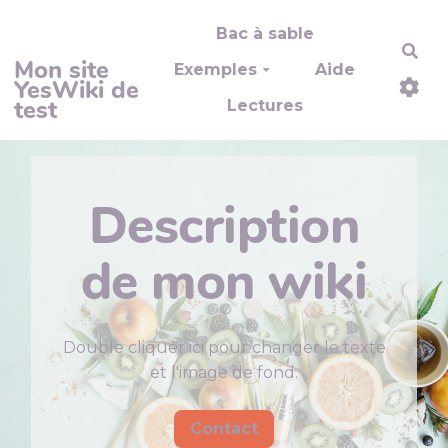
Aller au contenu principal
Bac à sable
Rec
Mon site
Exemples
Aide
YesWiki de
test
Lectures
Description
de mon wiki
Double cliquer ici pour changer le texte
et l'image de fond.
Contact