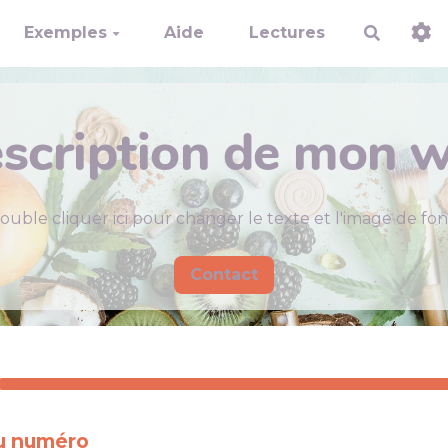
Exemples
Aide
Lectures
Recherch
scription de mon w
ouble cliquer ici pour changer le texte et l'image de fon
Contact
du numéro