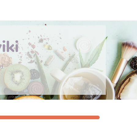
er
iki
d.