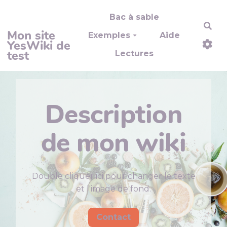
Aller au contenu principal
Bac à sable
Rec
Mon site
Exemples
Aide
YesWiki de
test
Lectures
Description
de mon wiki
Double cliquer ici pour changer le texte
et l'image de fond.
Contact