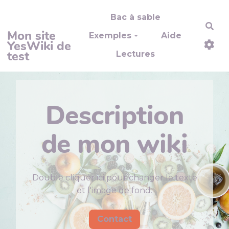
Aller au contenu principal
Bac à sable
Rec
Mon site
Exemples
Aide
YesWiki de
test
Lectures
Description
de mon wiki
Double cliquer ici pour changer le texte
et l'image de fond.
Contact