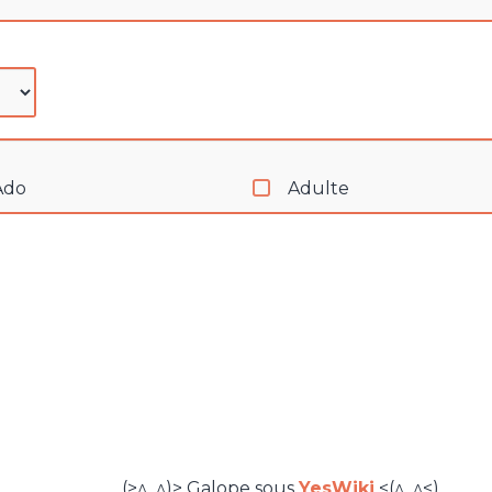
Ado
Adulte
(>^_^)> Galope sous
YesWiki
<(^_^<)