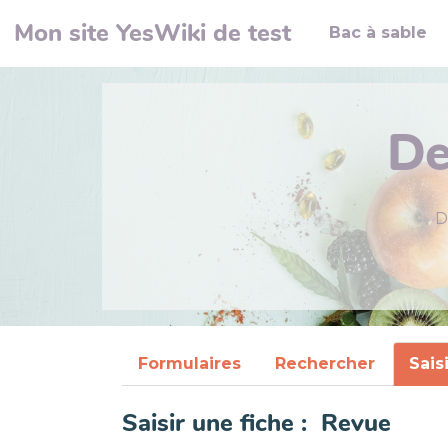
Aller au contenu principal
Mon site YesWiki de test
Bac à sable
De
D
Formulaires
Rechercher
Sais
Saisir une fiche : Revue