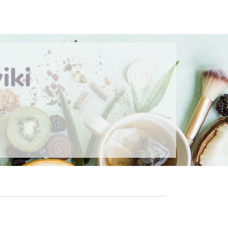
er
iki
d.