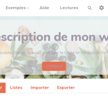
Exemples
Aide
Lectures
Recherch
scription de mon w
ouble cliquer ici pour changer le texte et l'image de fon
Contact
ir
Listes
Importer
Exporter