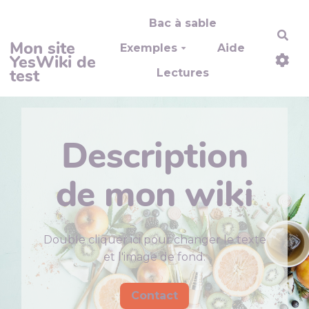
Aller au contenu principal
Bac à sable
Rec
Mon site
Exemples
Aide
YesWiki de
test
Lectures
Description
de mon wiki
Double cliquer ici pour changer le texte
et l'image de fond.
Contact