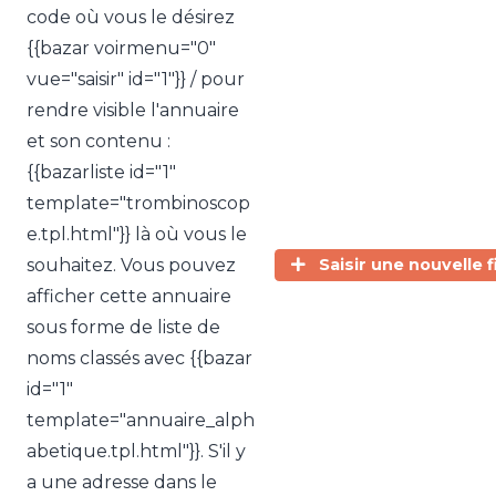
code où vous le désirez
{{bazar voirmenu="0"
vue="saisir" id="1"}} / pour
rendre visible l'annuaire
et son contenu :
{{bazarliste id="1"
template="trombinoscop
e.tpl.html"}} là où vous le
souhaitez. Vous pouvez
Saisir une nouvelle f
afficher cette annuaire
sous forme de liste de
noms classés avec {{bazar
id="1"
template="annuaire_alph
abetique.tpl.html"}}. S'il y
a une adresse dans le