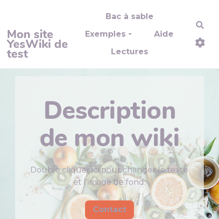
Aller au contenu principal
Bac à sable
Rec
Mon site
Exemples
Aide
YesWiki de
test
Lectures
Description
de mon wiki
Double cliquer ici pour changer le texte
et l'image de fond.
Contact