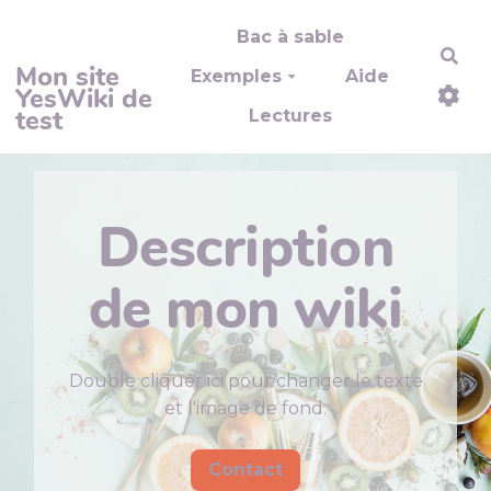
Aller au contenu principal
Bac à sable
Rec
Mon site
Exemples
Aide
YesWiki de
test
Lectures
Description
de mon wiki
Double cliquer ici pour changer le texte
et l'image de fond.
Contact