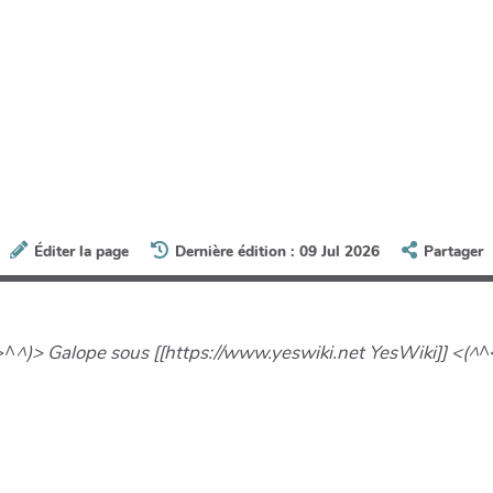
Éditer la page
Dernière édition : 09 Jul 2026
Partager
>^
^)> Galope sous [[https://www.yeswiki.net YesWiki]] <(^
^