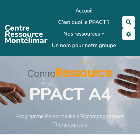
Aller au contenu principal
Accueil
C'est quoi le PPACT ?
Rec
Centre
Ressource
Nos ressources
Montélimar
Un nom pour notre groupe
PPACT A4
Programme Personnalisé d’Accompagnement
Thérapeutique