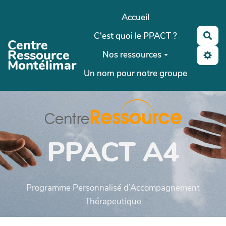
Aller au contenu principal
Accueil
C'est quoi le PPACT ?
Rec
Centre
Ressource
Nos ressources
Montélimar
Un nom pour notre groupe
PPACT A4
Programme Personnalisé d’Accompagnement
Thérapeutique