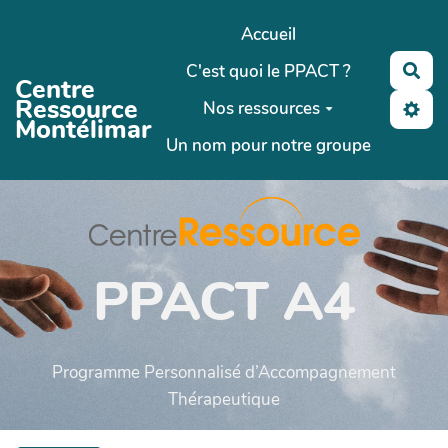
Aller au contenu principal
Accueil
C'est quoi le PPACT ?
Rec
Centre
Ressource
Nos ressources
Montélimar
Un nom pour notre groupe
PPACT A4
Programme Personnalisé d’Accompagnement
Thérapeutique