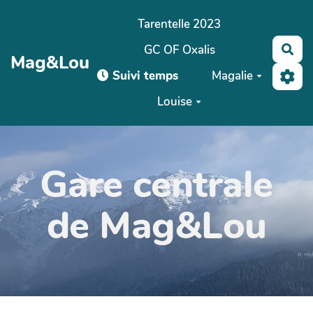
Aller au contenu principal
Tarentelle 2023
GC OF Oxalis
Rec
Mag&Lou
Suivi temps
Magalie
Louise
Gare centrale
de Mag&Lou