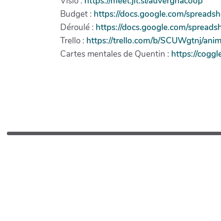
Visio :
https://meet.jit.si/auvergnacoop
Budget :
https://docs.google.com/spre
Déroulé :
https://docs.google.com/spr
Trello :
https://trello.com/b/SCUWgtnj/an
Cartes mentales de Quentin :
https://cogg