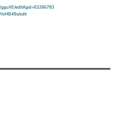
RgguXE/edit#gid=63266783
YoMB49s/edit