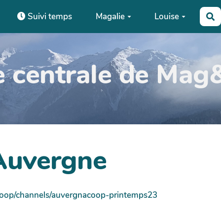
Suivi temps
Magalie
Louise
R
e centrale de Mag
Auvergne
coop/channels/auvergnacoop-printemps23