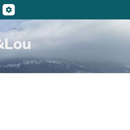
echercher
&Lou