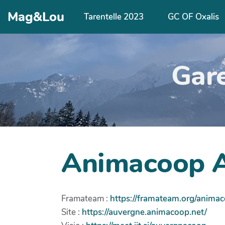
Aller au contenu principal
Mag&Lou
Tarentelle 2023
GC OF Oxalis
Gar
Animacoop 
Framateam :
https://framateam.org/anima
Site :
https://auvergne.animacoop.net/