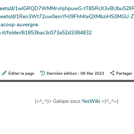
adsheets/d/1wlGRQD7WMMrvIqhpuwG-tT8SRcX3vBUbu52lI
eadsheets/d/1Ren3Wt72uw0emYHJ9FhhKeQXMbziHS0MGU-Z
imacoop-auvergne
le.it/folder/61853bac3c073a52d3384832
Éditer la page
Dernière édition : 08 Mar 2023
Partager
(>^_^)> Galope sous
YesWiki
<(^_^<)