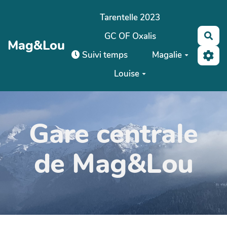
Aller au contenu principal
Tarentelle 2023
GC OF Oxalis
Rec
Mag&Lou
Suivi temps
Magalie
Louise
Gare centrale
de Mag&Lou