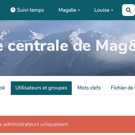
Suivi temps
Magalie
Louise
R
e centrale de Mag
ok
Utilisateurs et groupes
Mots clefs
Fichier de
ux administrateurs uniquement