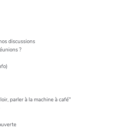
 nos discussions
réunions ?
nfo)
ir, parler à la machine à café"
e
ouverte