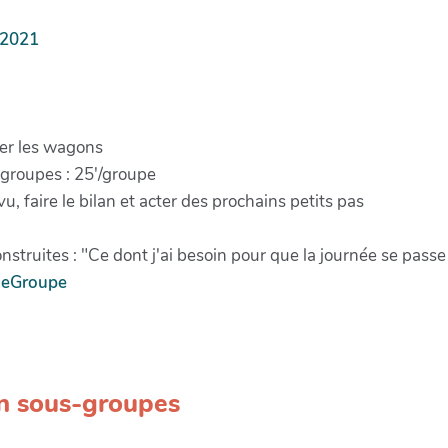
s2021
her les wagons
-groupes : 25'/groupe
u, faire le bilan et acter des prochains petits pas
truites : "Ce dont j'ai besoin pour que la journée se passe b
sdeGroupe
en sous-groupes