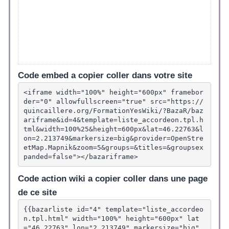
Code embed a copier coller dans votre site
<iframe width="100%" height="600px" framebor
der="0" allowfullscreen="true" src="https://
quincaillere.org/FormationYesWiki/?BazaR/baz
ariframe&id=4&template=liste_accordeon.tpl.h
tml&width=100%25&height=600px&lat=46.22763&l
on=2.213749&markersize=big&provider=OpenStre
etMap.Mapnik&zoom=5&groups=&titles=&groupsex
panded=false"></bazariframe>
Code action wiki a copier coller dans une page
de ce site
{{bazarliste id="4" template="liste_accordeo
n.tpl.html" width="100%" height="600px" lat
="46.22763" lon="2.213749" markersize="big" 