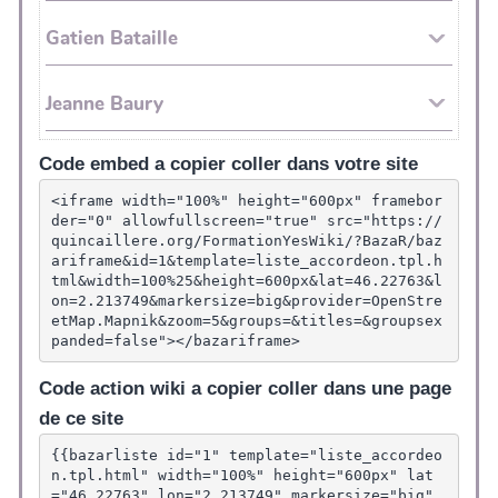
Code embed a copier coller dans votre site
<iframe width="100%" height="600px" framebor
der="0" allowfullscreen="true" src="https://
quincaillere.org/FormationYesWiki/?BazaR/baz
ariframe&id=1&template=liste_accordeon.tpl.h
tml&width=100%25&height=600px&lat=46.22763&l
on=2.213749&markersize=big&provider=OpenStre
etMap.Mapnik&zoom=5&groups=&titles=&groupsex
panded=false"></bazariframe>
Code action wiki a copier coller dans une page
de ce site
{{bazarliste id="1" template="liste_accordeo
n.tpl.html" width="100%" height="600px" lat
="46.22763" lon="2.213749" markersize="big" 