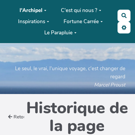
Aller au contenu principal
l'Archipel
C'est qui nous ?
Rec
Inspirations
Fortune Carrée
Le Parapluie
Le seul, le vrai, l'unique voyage, c'est changer de
regard
Marcel Proust
Historique de
Retour
la page