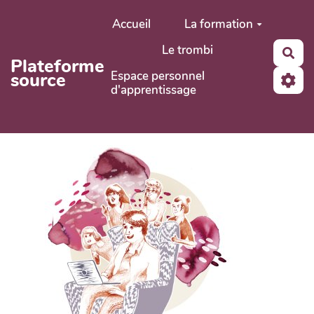
Aller au contenu principal
Accueil
La formation
Le trombi
Rec
Plateforme
Espace personnel
source
d'apprentissage