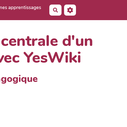
 mes apprentissages
Rechercher
 centrale d'un
avec YesWiki
agogique