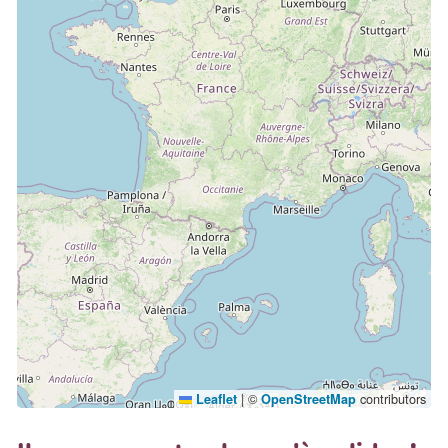
|
©
contributors
Leaflet
OpenStreetMap