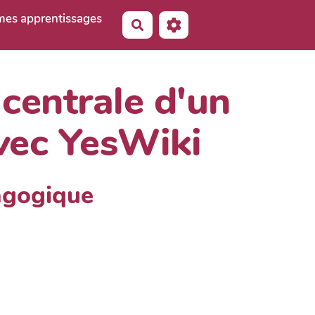
 mes apprentissages
Rechercher
 centrale d'un
avec YesWiki
agogique