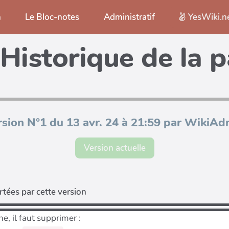
n
Le Bloc-notes
Administratif
YesWiki.n
Historique de la 
rsion N°1 du 13 avr. 24 à 21:59 par WikiAd
Version actuelle
tées par cette version