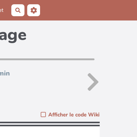
et
Rechercher
page
min
Afficher le code Wiki